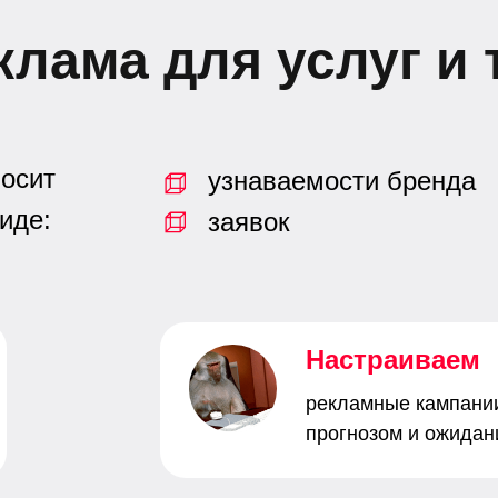
клама для услуг и
носит
узнаваемости бренда
иде:
заявок
Настраиваем
рекламные кампани
прогнозом и ожидан